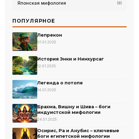
Японская мифология
(8)
ПОПУЛЯРНОЕ
Лепрекон
01.01.2025
История Энки и Нинхурсаг
12.01.2025
Легенда о потопе
14.01.2025
Брахма, Вишну и Шива – боги
индуистской мифологии
24.01.2025
Осирис, Ра и Анубис – ключевые
боги египетской мифологии