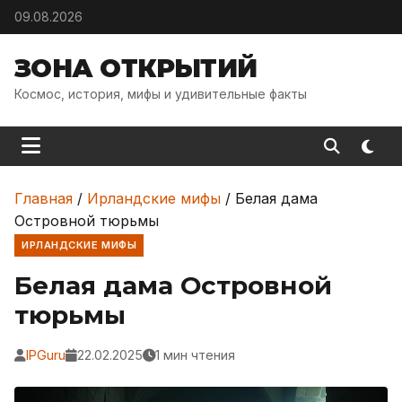
Skip to content
09.08.2026
ЗОНА ОТКРЫТИЙ
Космос, история, мифы и удивительные факты
Главная
/
Ирландские мифы
/
Белая дама
Островной тюрьмы
ИРЛАНДСКИЕ МИФЫ
Белая дама Островной
тюрьмы
IPGuru
22.02.2025
1 мин чтения