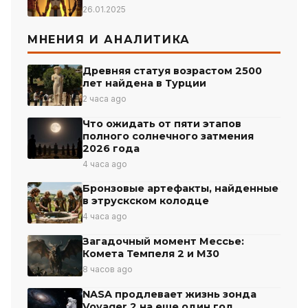
26.01.2025
МНЕНИЯ И АНАЛИТИКА
Древняя статуя возрастом 2500
лет найдена в Турции
2 часа ago
Что ожидать от пяти этапов
полного солнечного затмения
2026 года
4 часа ago
Бронзовые артефакты, найденные
в этрускском колодце
4 часа ago
Загадочный момент Мессье:
Комета Темпеля 2 и М30
8 часов ago
NASA продлевает жизнь зонда
Voyager 2 на еще один год