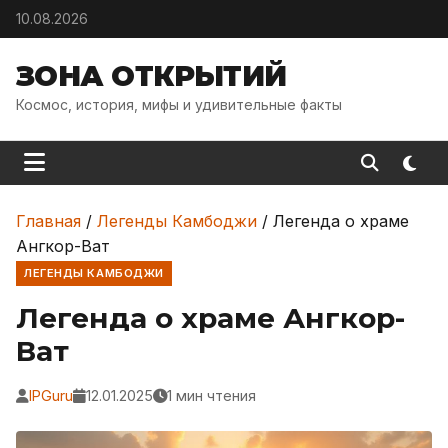
Skip to content
10.08.2026
ЗОНА ОТКРЫТИЙ
Космос, история, мифы и удивительные факты
Главная
/
Легенды Камбоджи
/
Легенда о храме
Ангкор-Ват
ЛЕГЕНДЫ КАМБОДЖИ
Легенда о храме Ангкор-
Ват
IPGuru
12.01.2025
1 мин чтения