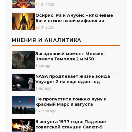
24.01.2025
Осирис, Ра и Анубис – ключевые
боги египетской мифологии
26.01.2025
МНЕНИЯ И АНАЛИТИКА
Загадочный момент Мессье:
Комета Темпеля 2 и М30
1 час ago
NASA продлевает жизнь зонда
Voyager 2 на еще один год
1 час ago
Не пропустите тонкую луну и
красный Марс 9 августа
5 часов ago
8 августа 1977 года: Падение
советской станции Салют-5