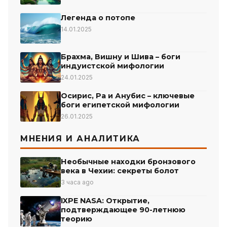
Легенда о потопе
14.01.2025
Брахма, Вишну и Шива – боги
индуистской мифологии
24.01.2025
Осирис, Ра и Анубис – ключевые
боги египетской мифологии
26.01.2025
МНЕНИЯ И АНАЛИТИКА
Необычные находки бронзового
века в Чехии: секреты болот
3 часа ago
IXPE NASA: Открытие,
подтверждающее 90-летнюю
теорию