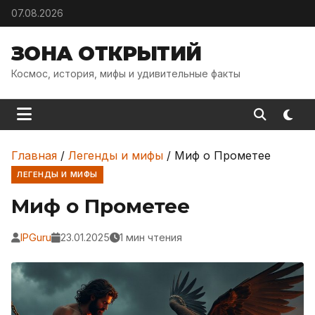
Skip to content
07.08.2026
ЗОНА ОТКРЫТИЙ
Космос, история, мифы и удивительные факты
Главная
/
Легенды и мифы
/
Миф о Прометее
ЛЕГЕНДЫ И МИФЫ
Миф о Прометее
IPGuru
23.01.2025
1 мин чтения