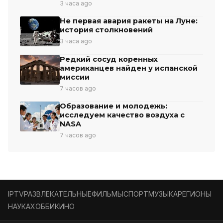
3 часа ago
Не первая авария ракеты на Луне:
история столкновений
3 часа ago
Редкий сосуд коренных
американцев найден у испанской
миссии
7 часов ago
Образование и молодежь:
исследуем качество воздуха с
NASA
7 часов ago
IPTV
РАЗВЛЕКАТЕЛЬНЫЕ
ФИЛЬМЫ
СПОРТ
МУЗЫКА
РЕГИОНЫ
НАУКА
ХОББИ
КИНО