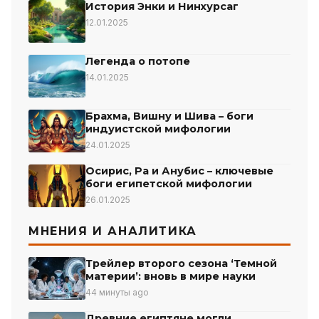
История Энки и Нинхурсаг
12.01.2025
Легенда о потопе
14.01.2025
Брахма, Вишну и Шива – боги
индуистской мифологии
24.01.2025
Осирис, Ра и Анубис – ключевые
боги египетской мифологии
26.01.2025
МНЕНИЯ И АНАЛИТИКА
Трейлер второго сезона ‘Темной
материи’: вновь в мире науки
44 минуты ago
Древние египтяне могли