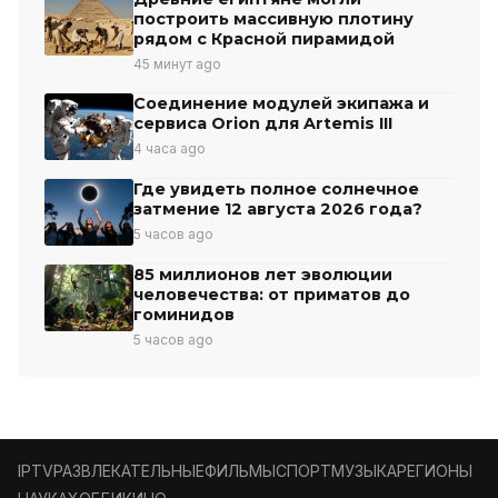
построить массивную плотину
рядом с Красной пирамидой
45 минут ago
Соединение модулей экипажа и
сервиса Orion для Artemis III
4 часа ago
Где увидеть полное солнечное
затмение 12 августа 2026 года?
5 часов ago
85 миллионов лет эволюции
человечества: от приматов до
гоминидов
5 часов ago
IPTV
РАЗВЛЕКАТЕЛЬНЫЕ
ФИЛЬМЫ
СПОРТ
МУЗЫКА
РЕГИОНЫ