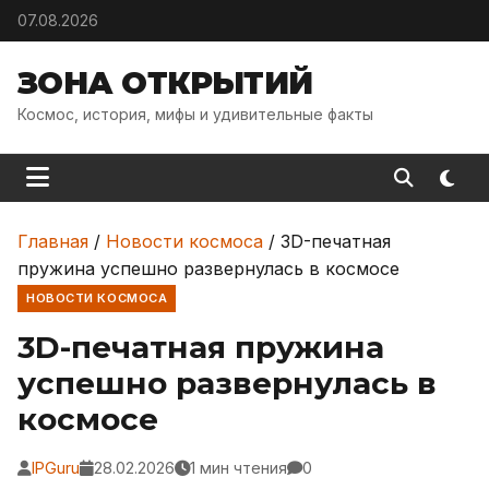
Skip to content
07.08.2026
ЗОНА ОТКРЫТИЙ
Космос, история, мифы и удивительные факты
Главная
/
Новости космоса
/
3D-печатная
пружина успешно развернулась в космосе
НОВОСТИ КОСМОСА
3D-печатная пружина
успешно развернулась в
космосе
IPGuru
28.02.2026
1 мин чтения
0