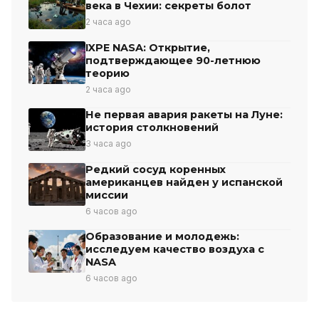
века в Чехии: секреты болот
2 часа ago
IXPE NASA: Открытие,
подтверждающее 90-летнюю
теорию
2 часа ago
Не первая авария ракеты на Луне:
история столкновений
3 часа ago
Редкий сосуд коренных
американцев найден у испанской
миссии
6 часов ago
Образование и молодежь:
исследуем качество воздуха с
NASA
6 часов ago