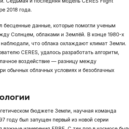
и. Седьмая и последняя модель CERES Flight
ре 2018 года.
л бесценные данные, которые помогли ученым
жду Солнцем, облаками и Землёй. В конце 1980-х
 наблюдали, что облака охлаждают климат Земли.
ователю CERES, удалось разработать алгоритм,
блачное воздействие — разницу между
и обычных облачных условиях и безоблачных
нологии
ергетическом бюджете Земли, научная команда
97 году был запущен первый из новой серии
 важные измерения ERBE. С тех пор в космосе был