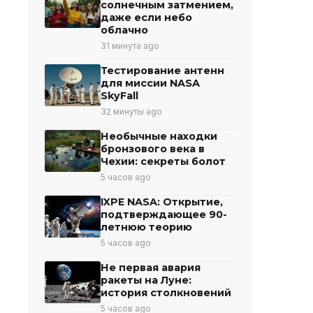
солнечным затмением,
даже если небо
облачно
31 минута ago
Тестирование антенн
для миссии NASA
SkyFall
32 минуты ago
Необычные находки
бронзового века в
Чехии: секреты болот
5 часов ago
IXPE NASA: Открытие,
подтверждающее 90-
летнюю теорию
5 часов ago
Не первая авария
ракеты на Луне:
история столкновений
5 часов ago