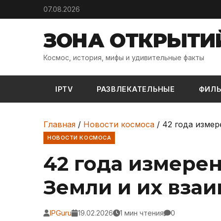
Skip to content
07.08.2026
ЗОНА ОТКРЫТИ
Космос, история, мифы и удивительные факты
IPTV
РАЗВЛЕКАТЕЛЬНЫЕ
ФИЛ
Главная
/
Новости космоса
/
42 года измер
НОВОСТИ КОСМОСА
42 года измере
Земли и их вза
IPGuru
19.02.2026
1 мин чтения
0