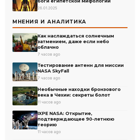
боги египетской мифологии
26.01.2025
МНЕНИЯ И АНАЛИТИКА
Как наслаждаться солнечным
затмением, даже если небо
облачно
7 часов ago
Тестирование антенн для миссии
NASA SkyFall
7 часов ago
Необычные находки бронзового
века в Чехии: секреты болот
11 часов ago
IXPE NASA: Открытие,
подтверждающее 90-летнюю
теорию
11 часов ago