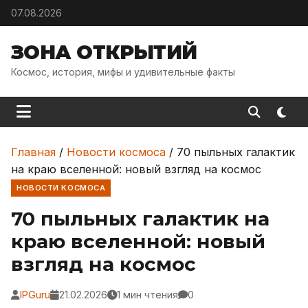
Skip to content
07.08.2026
ЗОНА ОТКРЫТИЙ
Космос, история, мифы и удивительные факты
Главная
/
Новости космоса
/
70 пыльных галактик
на краю вселенной: новый взгляд на космос
НОВОСТИ КОСМОСА
70 пыльных галактик на
краю вселенной: новый
взгляд на космос
IPGuru
21.02.2026
1 мин чтения
0