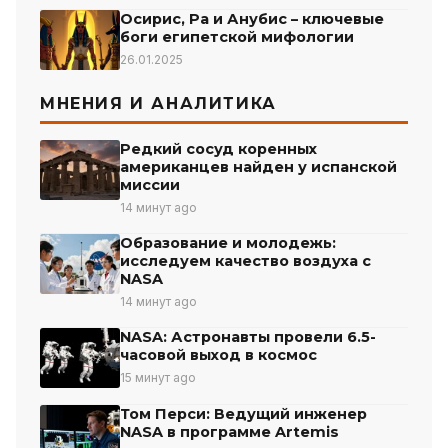
Осирис, Ра и Анубис – ключевые
боги египетской мифологии
26.01.2025
МНЕНИЯ И АНАЛИТИКА
Редкий сосуд коренных
американцев найден у испанской
миссии
14 минут ago
Образование и молодежь:
исследуем качество воздуха с
NASA
14 минут ago
NASA: Астронавты провели 6.5-
часовой выход в космос
15 минут ago
Том Перси: Ведущий инженер
NASA в программе Artemis