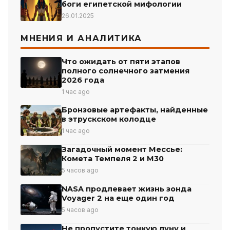
боги египетской мифологии
26.01.2025
МНЕНИЯ И АНАЛИТИКА
Что ожидать от пяти этапов
полного солнечного затмения
2026 года
1 час ago
Бронзовые артефакты, найденные
в этрускском колодце
1 час ago
Загадочный момент Мессье:
Комета Темпеля 2 и М30
5 часов ago
NASA продлевает жизнь зонда
Voyager 2 на еще один год
5 часов ago
Не пропустите тонкую луну и