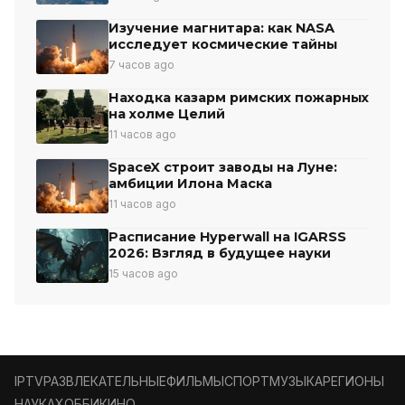
Изучение магнитара: как NASA
исследует космические тайны
7 часов ago
Находка казарм римских пожарных
на холме Целий
11 часов ago
SpaceX строит заводы на Луне:
амбиции Илона Маска
11 часов ago
Расписание Hyperwall на IGARSS
2026: Взгляд в будущее науки
15 часов ago
IPTV
РАЗВЛЕКАТЕЛЬНЫЕ
ФИЛЬМЫ
СПОРТ
МУЗЫКА
РЕГИОНЫ
НАУКА
ХОББИ
КИНО