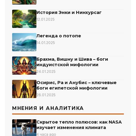
История Энки и Нинхурсаг
12.01.2025
Легенда о потопе
14.01.2025
Брахма, Вишну и Шива – боги
индуистской мифологии
24.01.2025
Осирис, Ра и Анубис – ключевые
боги египетской мифологии
26.01.2025
МНЕНИЯ И АНАЛИТИКА
Скрытое тепло полюсов: как NASA
изучает изменения климата
4 часа ago