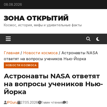
Skip to content
08.08.2026
ЗОНА ОТКРЫТИЙ
Космос, история, мифы и удивительные факты
Главная
/
Новости космоса
/
Астронавты NASA
ответят на вопросы учеников Нью-Йорка
НОВОСТИ КОСМОСА
Астронавты NASA ответят
на вопросы учеников Нью-
Йорка
IPGuru
27.05.2026
1 мин чтения
0