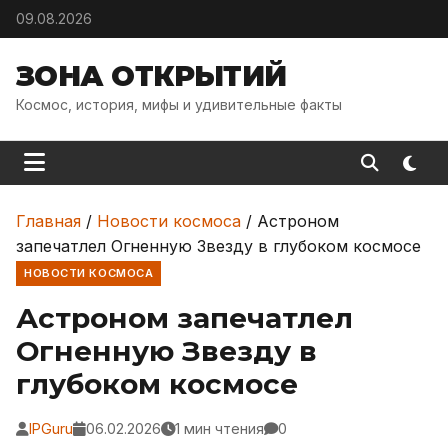
Skip to content
09.08.2026
ЗОНА ОТКРЫТИЙ
Космос, история, мифы и удивительные факты
Главная
/
Новости космоса
/
Астроном
запечатлел Огненную Звезду в глубоком космосе
НОВОСТИ КОСМОСА
Астроном запечатлел
Огненную Звезду в
глубоком космосе
IPGuru
06.02.2026
1 мин чтения
0