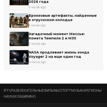
2026 года
5 часов ago
Бронзовые артефакты, найденные
в этрускском колодце
5 часов ago
Загадочный момент Мессье:
Комета Темпеля 2 и М30
9 часов ago
NASA продлевает жизнь зонда
Voyager 2 на еще один год
9 часов ago
IPTV
РАЗВЛЕКАТЕЛЬНЫЕ
ФИЛЬМЫ
СПОРТ
МУЗЫКА
РЕГИОНЫ
НАУКА
ХОББИ
КИНО