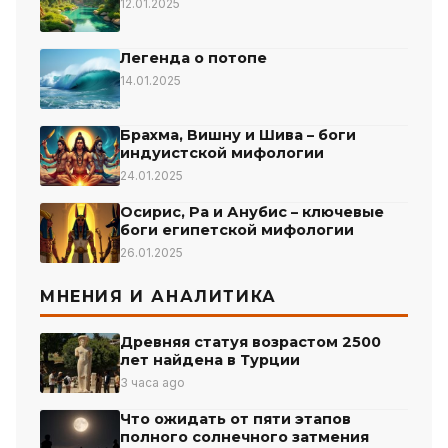
12.01.2025
Легенда о потопе
14.01.2025
Брахма, Вишну и Шива – боги
индуистской мифологии
24.01.2025
Осирис, Ра и Анубис – ключевые
боги египетской мифологии
26.01.2025
МНЕНИЯ И АНАЛИТИКА
Древняя статуя возрастом 2500
лет найдена в Турции
3 часа ago
Что ожидать от пяти этапов
полного солнечного затмения