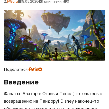
IPGuru
18.05.2026
1 мин чтения
0
Поделиться:
Введение
Фанаты ‘Аватара: Огонь и Пепел’, готовьтесь к
возвращению на Пандору! Disney наконец-то
объявила дату выхода этого долгожданного