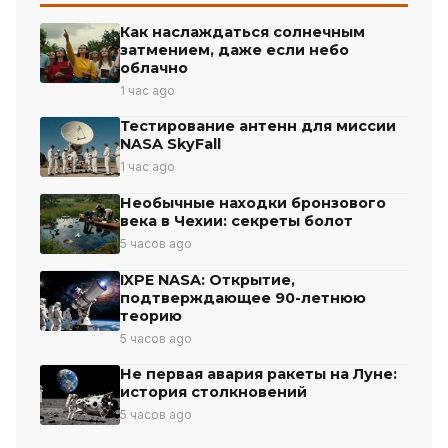
Как наслаждаться солнечным
затмением, даже если небо
облачно
1 час ago
Тестирование антенн для миссии
NASA SkyFall
1 час ago
Необычные находки бронзового
века в Чехии: секреты болот
5 часов ago
IXPE NASA: Открытие,
подтверждающее 90-летнюю
теорию
5 часов ago
Не первая авария ракеты на Луне:
история столкновений
5 часов ago