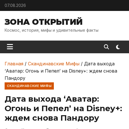
Skip to content
07.08.2026
ЗОНА ОТКРЫТИЙ
Космос, история, мифы и удивительные факты
Главная
/
Скандинавские Мифы
/
Дата выхода
‘Аватар: Огонь и Пепел’ на Disney+: ждем снова
Пандору
СКАНДИНАВСКИЕ МИФЫ
Дата выхода ‘Аватар:
Огонь и Пепел’ на Disney+:
ждем снова Пандору