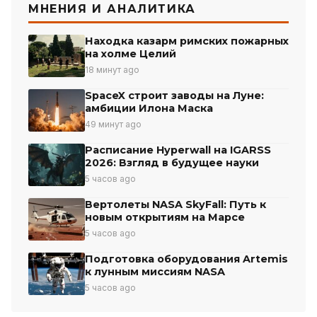
МНЕНИЯ И АНАЛИТИКА
Находка казарм римских пожарных
на холме Целий
18 минут ago
SpaceX строит заводы на Луне:
амбиции Илона Маска
49 минут ago
Расписание Hyperwall на IGARSS
2026: Взгляд в будущее науки
5 часов ago
Вертолеты NASA SkyFall: Путь к
новым открытиям на Марсе
5 часов ago
Подготовка оборудования Artemis
к лунным миссиям NASA
5 часов ago