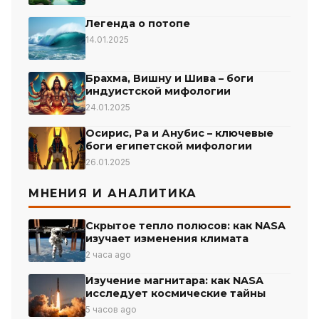
Легенда о потопе
14.01.2025
Брахма, Вишну и Шива – боги
индуистской мифологии
24.01.2025
Осирис, Ра и Анубис – ключевые
боги египетской мифологии
26.01.2025
МНЕНИЯ И АНАЛИТИКА
Скрытое тепло полюсов: как NASA
изучает изменения климата
2 часа ago
Изучение магнитара: как NASA
исследует космические тайны
5 часов ago