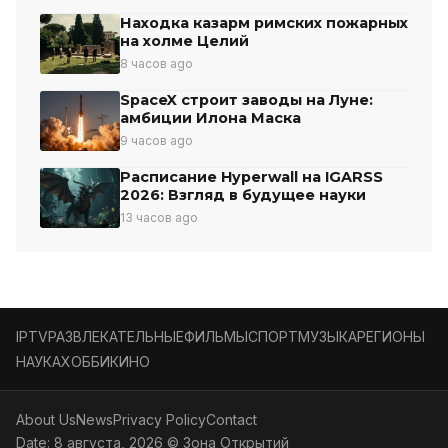
Находка казарм римских пожарных
на холме Целий
8 часов ago
SpaceX строит заводы на Луне:
амбиции Илона Маска
9 часов ago
Расписание Hyperwall на IGARSS
2026: Взгляд в будущее науки
13 часов ago
IPTV
РАЗВЛЕКАТЕЛЬНЫЕ
ФИЛЬМЫ
СПОРТ
МУЗЫКА
РЕГИОНЫ
НАУКА
ХОББИ
КИНО
About Us
News
Privacy Policy
Contact
Date: 8 августа, 2026 © Зона Открытий