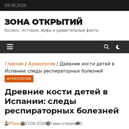
Skip to content
09.08.2026
ЗОНА ОТКРЫТИЙ
Космос, история, мифы и удивительные факты
Главная
/
Археология
/
Древние кости детей в
Испании: следы респираторных болезней
АРХЕОЛОГИЯ
Древние кости детей в
Испании: следы
респираторных болезней
IPGuru
07.06.2026
1 мин чтения
0