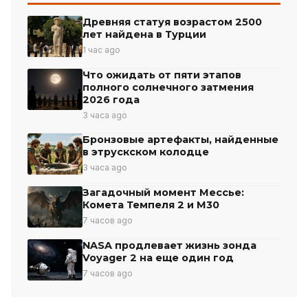
Древняя статуя возрастом 2500
лет найдена в Турции
1 час ago
Что ожидать от пяти этапов
полного солнечного затмения
2026 года
3 часа ago
Бронзовые артефакты, найденные
в этрускском колодце
3 часа ago
Загадочный момент Мессье:
Комета Темпеля 2 и М30
7 часов ago
NASA продлевает жизнь зонда
Voyager 2 на еще один год
7 часов ago