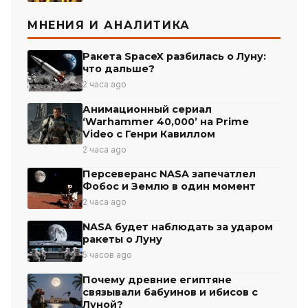
МНЕНИЯ И АНАЛИТИКА
Ракета SpaceX разбилась о Луну:
что дальше?
2 часа ago
Анимационный сериал
‘Warhammer 40,000’ на Prime
Video с Генри Кавиллом
2 часа ago
Персеверанс NASA запечатлел
Фобос и Землю в один момент
2 часа ago
NASA будет наблюдать за ударом
ракеты о Луну
5 часов ago
Почему древние египтяне
связывали бабуинов и ибисов с
Луной?