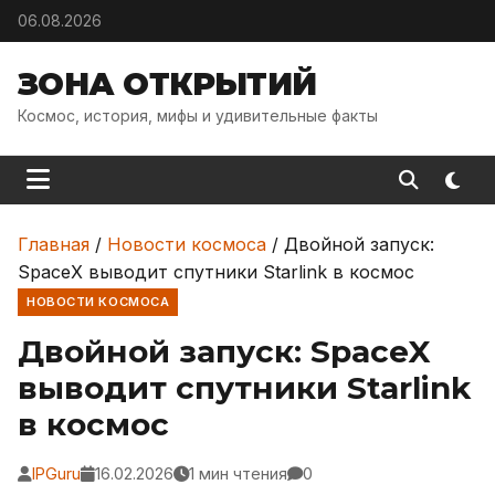
Skip to content
06.08.2026
ЗОНА ОТКРЫТИЙ
Космос, история, мифы и удивительные факты
Главная
/
Новости космоса
/
Двойной запуск:
SpaceX выводит спутники Starlink в космос
НОВОСТИ КОСМОСА
Двойной запуск: SpaceX
выводит спутники Starlink
в космос
IPGuru
16.02.2026
1 мин чтения
0