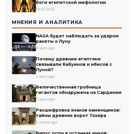
боги египетской мифологии
26.01.2025
МНЕНИЯ И АНАЛИТИКА
NASA будет наблюдать за ударом
ракеты о Луну
2 часа ago
Почему древние египтяне
связывали бабуинов и ибисов с
Луной?
2 часа ago
Величественная гробница
гигантов обнаружена на Сардинии
2 часа ago
Расшифровка знаков каменщиков:
тайны древних ворот Тохира
5 часов ago
Вирус оспы в останках инков: