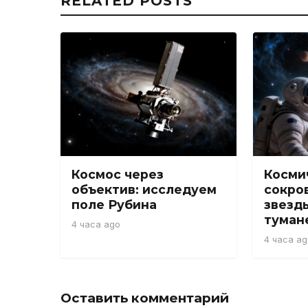
RELATED POSTS
Космос через
Косми
объектив: исследуем
сокро
поле Рубина
звезд
туман
4 часа ago
4 часа ag
Оставить комментарий