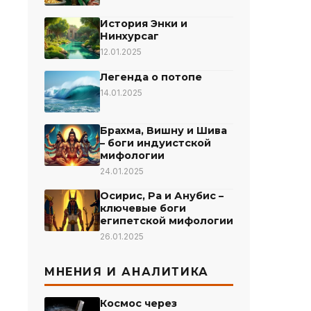
История Энки и
Нинхурсаг
12.01.2025
Легенда о потопе
14.01.2025
Брахма, Вишну и Шива
– боги индуистской
мифологии
24.01.2025
Осирис, Ра и Анубис –
ключевые боги
египетской мифологии
26.01.2025
МНЕНИЯ И АНАЛИТИКА
Космос через