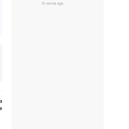
12 часов ago
з
е