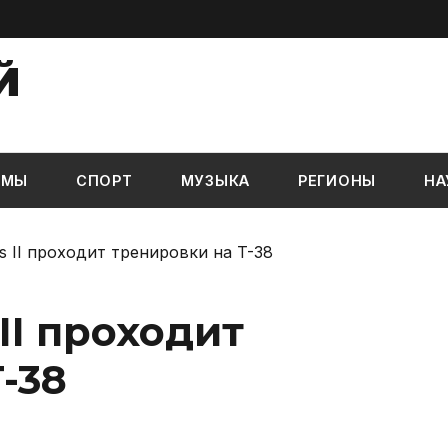
Й
ЬМЫ
СПОРТ
МУЗЫКА
РЕГИОНЫ
НА
s II проходит тренировки на T-38
II проходит
-38