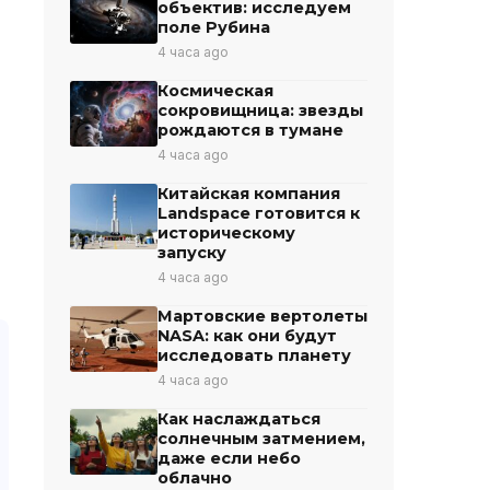
объектив: исследуем
поле Рубина
4 часа ago
Космическая
сокровищница: звезды
рождаются в тумане
4 часа ago
Китайская компания
Landspace готовится к
историческому
запуску
4 часа ago
Мартовские вертолеты
NASA: как они будут
исследовать планету
4 часа ago
Как наслаждаться
солнечным затмением,
даже если небо
облачно