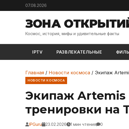
Skip to content
07.08.2026
ЗОНА ОТКРЫТИ
Космос, история, мифы и удивительные факты
IPTV
РАЗВЛЕКАТЕЛЬНЫЕ
ФИЛ
Главная
/
Новости космоса
/
Экипаж Artemi
НОВОСТИ КОСМОСА
Экипаж Artemis 
тренировки на T
IPGuru
23.02.2026
1 мин чтения
0