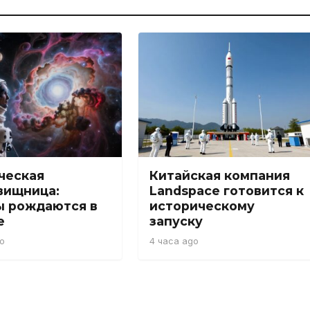
ческая
Китайская компания
вищница:
Landspace готовится к
ы рождаются в
историческому
е
запуску
o
4 часа ago