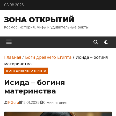
Skip to content
08.08.2026
ЗОНА ОТКРЫТИЙ
Космос, история, мифы и удивительные факты
Главная
/
Боги древнего Египта
/
Исида – богиня
материнства
БОГИ ДРЕВНЕГО ЕГИПТА
Исида – богиня
материнства
IPGuru
12.01.2025
0 мин чтения