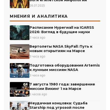
26.01.2025
МНЕНИЯ И АНАЛИТИКА
Расписание Hyperwall на IGARSS
2026: Взгляд в будущее науки
3 часа ago
Вертолеты NASA SkyFall: Путь к
новым открытиям на Марсе
3 часа ago
Подготовка оборудования Artemis
к лунным миссиям NASA
3 часа ago
7 августа 1980 года: завершение
миссии Викинг 1 на Марсе
5 часов ago
Неудачная концовка: Судьба
Starship под угрозой после