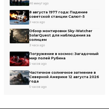
46 минут ago
8 августа 1977 года: Падение
советской станции Салют-5
3 часа ago
Обзор монтировки Sky-Watcher
SolarQuest для наблюдения за
солнцем
3 часа ago
Погружение в космос: Загадочный
мир полей Рубина
5 часов ago
Частичное солнечное затмение в
Северной Америке 12 августа 2026
года
5 часов ago