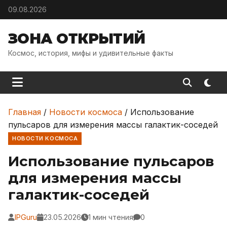
Skip to content
09.08.2026
ЗОНА ОТКРЫТИЙ
Космос, история, мифы и удивительные факты
Главная
/
Новости космоса
/
Использование
пульсаров для измерения массы галактик-соседей
НОВОСТИ КОСМОСА
Использование пульсаров
для измерения массы
галактик-соседей
IPGuru
23.05.2026
1 мин чтения
0