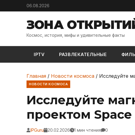
Skip to content
06.08.2026
ЗОНА ОТКРЫТИ
Космос, история, мифы и удивительные факты
IPTV
РАЗВЛЕКАТЕЛЬНЫЕ
ФИЛ
Главная
/
Новости космоса
/
Исследуйте ма
НОВОСТИ КОСМОСА
Исследуйте маг
проектом Space 
IPGuru
20.02.2026
1 мин чтения
0