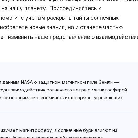
я на нашу планету. Присоединяйтесь к
помогите ученым раскрыть тайны солнечных
риобретете новые знания, но и станете частью
жет изменить наше представление о взаимодействи
ым данным NASA о защитном магнитном поле Земли —
ируя взаимодействия солнечного ветра с магнитосферой.
а ключ к пониманию космических штормов, угрожающих
изучает магнитосферу, а солнечные бури влияют на
раны. Участие в гражданской науке позволяет