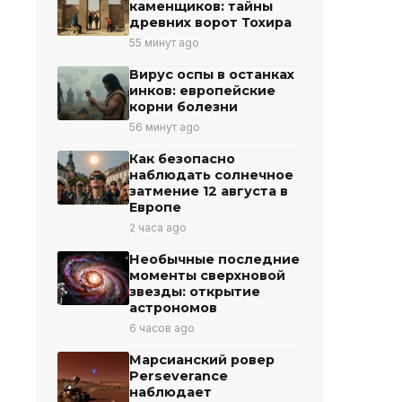
каменщиков: тайны
древних ворот Тохира
55 минут ago
Вирус оспы в останках
инков: европейские
корни болезни
56 минут ago
Как безопасно
наблюдать солнечное
затмение 12 августа в
Европе
2 часа ago
Необычные последние
моменты сверхновой
звезды: открытие
астрономов
6 часов ago
Марсианский ровер
Perseverance
наблюдает