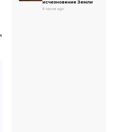
исчезновение Земли
6 часов ago
и