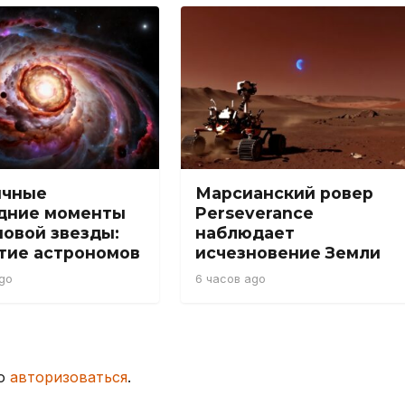
ычные
Марсианский ровер
дние моменты
Perseverance
новой звезды:
наблюдает
тие астрономов
исчезновение Земли
go
6 часов ago
мо
авторизоваться
.