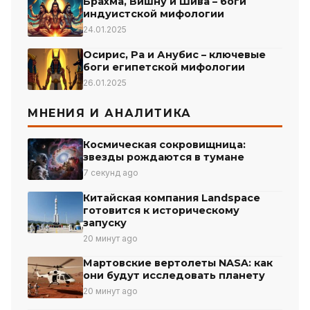
Брахма, Вишну и Шива – боги
индуистской мифологии
24.01.2025
Осирис, Ра и Анубис – ключевые
боги египетской мифологии
26.01.2025
МНЕНИЯ И АНАЛИТИКА
Космическая сокровищница:
звезды рождаются в тумане
7 секунд ago
Китайская компания Landspace
готовится к историческому
запуску
20 минут ago
Мартовские вертолеты NASA: как
они будут исследовать планету
20 минут ago