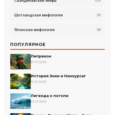
Скандинавские Мифы
(20)
Шотландская мифология
(9)
Японская мифология
(8)
ПОПУЛЯРНОЕ
Лепрекон
01.01.2025
История Энки и Нинхурсаг
12.01.2025
Легенда о потопе
14.01.2025