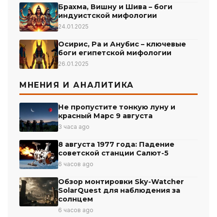
Брахма, Вишну и Шива – боги
индуистской мифологии
24.01.2025
Осирис, Ра и Анубис – ключевые
боги египетской мифологии
26.01.2025
МНЕНИЯ И АНАЛИТИКА
Не пропустите тонкую луну и
красный Марс 9 августа
3 часа ago
8 августа 1977 года: Падение
советской станции Салют-5
6 часов ago
Обзор монтировки Sky-Watcher
SolarQuest для наблюдения за
солнцем
6 часов ago