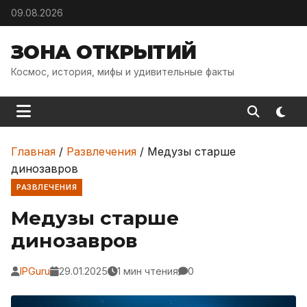
Skip to content
09.08.2026
ЗОНА ОТКРЫТИЙ
Космос, история, мифы и удивительные факты
Главная
/
Развлечения
/
Медузы старше
динозавров
РАЗВЛЕЧЕНИЯ
Медузы старше
динозавров
IPGuru
29.01.2025
1 мин чтения
0