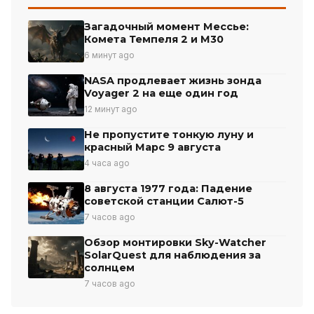
Загадочный момент Мессье:
Комета Темпеля 2 и М30
6 минут ago
NASA продлевает жизнь зонда
Voyager 2 на еще один год
12 минут ago
Не пропустите тонкую луну и
красный Марс 9 августа
4 часа ago
8 августа 1977 года: Падение
советской станции Салют-5
7 часов ago
Обзор монтировки Sky-Watcher
SolarQuest для наблюдения за
солнцем
7 часов ago