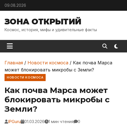
Skip to content
09.08.2026
ЗОНА ОТКРЫТИЙ
Космос, история, мифы и удивительные факты
Главная
/
Новости космоса
/
Как почва Марса
может блокировать микробы с Земли?
НОВОСТИ КОСМОСА
Как почва Марса может
блокировать микробы с
Земли?
IPGuru
01.03.2026
1 мин чтения
0