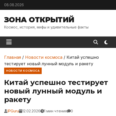
Skip to content
08.08.2026
ЗОНА ОТКРЫТИЙ
Космос, история, мифы и удивительные факты
Главная
/
Новости космоса
/
Китай успешно
тестирует новый лунный модуль и ракету
НОВОСТИ КОСМОСА
Китай успешно тестирует
новый лунный модуль и
ракету
IPGuru
12.02.2026
1 мин чтения
0