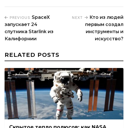
SpaceX
Кто из людей
PREVIOUS
NEXT
запускает 24
первым создал
спутника Starlink из
инструменты и
Калифорнии
искусство?
RELATED POSTS
Скрытое тепло полюсов: как NASA