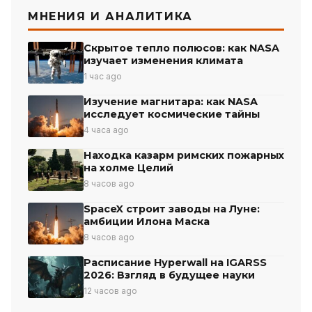
МНЕНИЯ И АНАЛИТИКА
Скрытое тепло полюсов: как NASA
изучает изменения климата
1 час ago
Изучение магнитара: как NASA
исследует космические тайны
4 часа ago
Находка казарм римских пожарных
на холме Целий
8 часов ago
SpaceX строит заводы на Луне:
амбиции Илона Маска
8 часов ago
Расписание Hyperwall на IGARSS
2026: Взгляд в будущее науки
12 часов ago