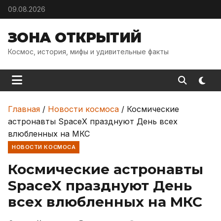
Skip to content
09.08.2026
ЗОНА ОТКРЫТИЙ
Космос, история, мифы и удивительные факты
Главная
/
Новости космоса
/
Космические
астронавты SpaceX празднуют День всех
влюбленных на МКС
НОВОСТИ КОСМОСА
Космические астронавты
SpaceX празднуют День
всех влюбленных на МКС