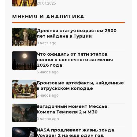
26.01.2025
МНЕНИЯ И АНАЛИТИКА
Древняя статуя возрастом 2500
лет найдена в Турции
3 часа ago
Что ожидать от пяти этапов
полного солнечного затмения
2026 года
5 часов ago
Бронзовые артефакты, найденные
в этрускском колодце
5 часов ago
Загадочный момент Мессье:
Комета Темпеля 2 и М30
9 часов ago
NASA продлевает жизнь зонда
Voyager 2 на еще один год