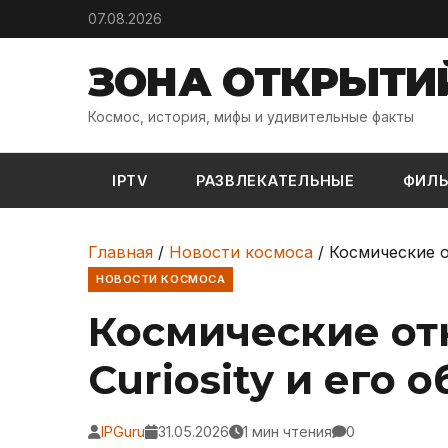
Skip to content
07.08.2026
ЗОНА ОТКРЫТИ
Космос, история, мифы и удивительные факты
IPTV
РАЗВЛЕКАТЕЛЬНЫЕ
ФИЛ
Главная
/
Новости космоса
/
Космические о
НОВОСТИ КОСМОСА
Космические от
Curiosity и его 
IPGuru
31.05.2026
1 мин чтения
0