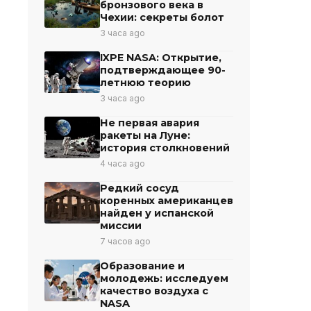
бронзового века в
Чехии: секреты болот
3 часа ago
IXPE NASA: Открытие,
подтверждающее 90-
летнюю теорию
3 часа ago
Не первая авария
ракеты на Луне:
история столкновений
4 часа ago
Редкий сосуд
коренных американцев
найден у испанской
миссии
7 часов ago
Образование и
молодежь: исследуем
качество воздуха с
NASA