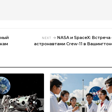
нный
NASA и SpaceX: Встреча 
NEXT
скам
астронавтами Crew-11 в Вашингтон