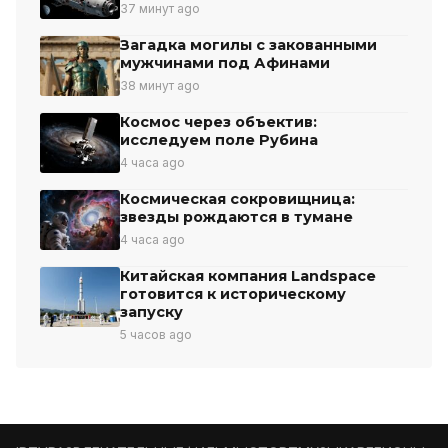
37 минут ago
Загадка могилы с закованными
мужчинами под Афинами
38 минут ago
Космос через объектив:
исследуем поле Рубина
4 часа ago
Космическая сокровищница:
звезды рождаются в тумане
4 часа ago
Китайская компания Landspace
готовится к историческому
запуску
5 часов ago