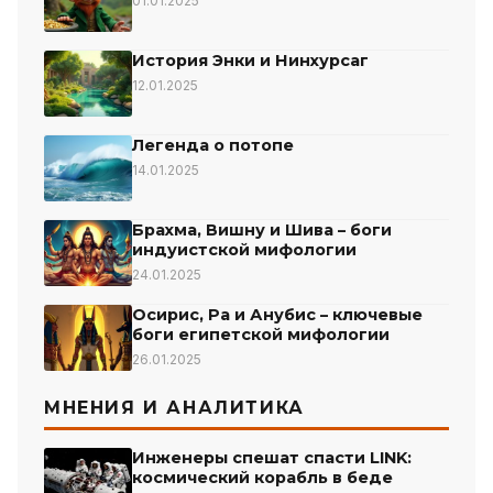
01.01.2025
История Энки и Нинхурсаг
12.01.2025
Легенда о потопе
14.01.2025
Брахма, Вишну и Шива – боги
индуистской мифологии
24.01.2025
Осирис, Ра и Анубис – ключевые
боги египетской мифологии
26.01.2025
МНЕНИЯ И АНАЛИТИКА
Инженеры спешат спасти LINK:
космический корабль в беде