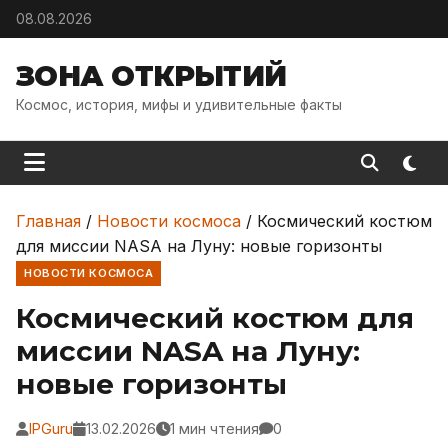
Skip to content
08.08.2026
ЗОНА ОТКРЫТИЙ
Космос, история, мифы и удивительные факты
Главная
/
Новости космоса
/
Космический костюм
для миссии NASA на Луну: новые горизонты
НОВОСТИ КОСМОСА
Космический костюм для
миссии NASA на Луну:
новые горизонты
IPGuru
13.02.2026
1 мин чтения
0