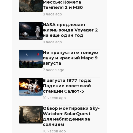
Мессье: Комета
Темпеля 2 и М30
3 часа ago
NASA продлевает
жизнь зонда Voyager 2
на еще один год
3 часа ago
Не пропустите тонкую
луну и красный Марс 9
августа
7 часов ago
8 августа 1977 года:
Падение советской
станции Салют-5
10 часов ago
Обзор монтировки Sky-
Watcher SolarQuest
для наблюдения за
солнцем
10 часов ago