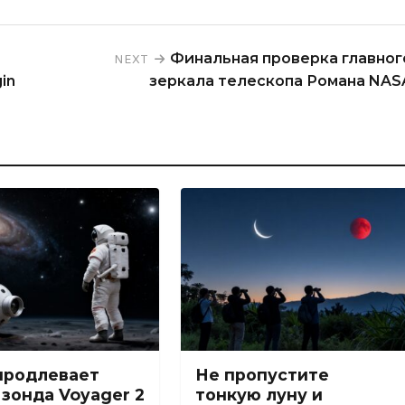
Финальная проверка главног
NEXT
in
зеркала телескопа Романа NAS
продлевает
Не пропустите
зонда Voyager 2
тонкую луну и