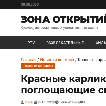
Skip to content
09.08.2026
ЗОНА ОТКРЫТИ
Космос, история, мифы и удивительные факты
IPTV
РАЗВЛЕКАТЕЛЬНЫЕ
ФИЛ
Главная
/
Новости космоса
/
Красные карл
НОВОСТИ КОСМОСА
Красные карлик
поглощающие с
IPGuru
29.05.2026
1 мин чтения
0