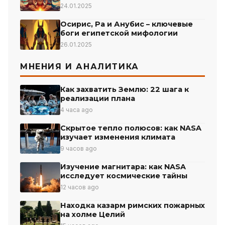
24.01.2025
Осирис, Ра и Анубис – ключевые
боги египетской мифологии
26.01.2025
МНЕНИЯ И АНАЛИТИКА
Как захватить Землю: 22 шага к
реализации плана
4 часа ago
Скрытое тепло полюсов: как NASA
изучает изменения климата
9 часов ago
Изучение магнитара: как NASA
исследует космические тайны
12 часов ago
Находка казарм римских пожарных
на холме Целий