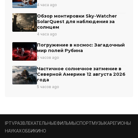
4 часа ago
Обзор монтировки Sky-Watcher
SolarQuest для наблюдения за
солнцем
4 часа ago
Погружение в космос: Загадочный
мир полей Рубина
5 часов ago
Частичное солнечное затмение в
Северной Америке 12 августа 2026
года
5 часов ago
IPTV
РАЗВЛЕКАТЕЛЬНЫЕ
ФИЛЬМЫ
СПОРТ
МУЗЫКА
РЕГИОНЫ
НАУКА
ХОББИ
КИНО