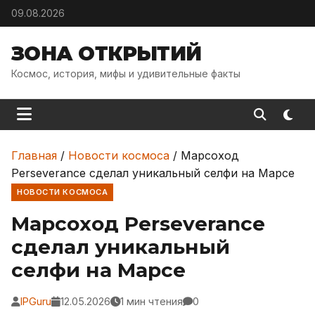
Skip to content
09.08.2026
ЗОНА ОТКРЫТИЙ
Космос, история, мифы и удивительные факты
Главная
/
Новости космоса
/
Марсоход
Perseverance сделал уникальный селфи на Марсе
НОВОСТИ КОСМОСА
Марсоход Perseverance
сделал уникальный
селфи на Марсе
IPGuru
12.05.2026
1 мин чтения
0