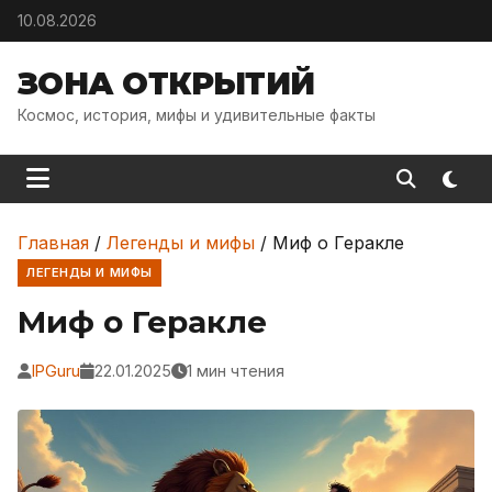
Skip to content
10.08.2026
ЗОНА ОТКРЫТИЙ
Космос, история, мифы и удивительные факты
Главная
/
Легенды и мифы
/
Миф о Геракле
ЛЕГЕНДЫ И МИФЫ
Миф о Геракле
IPGuru
22.01.2025
1 мин чтения