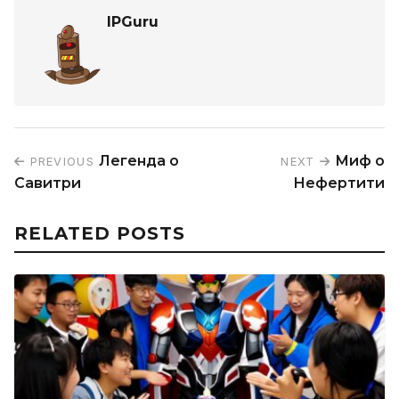
IPGuru
Легенда о
Миф о
PREVIOUS
NEXT
Савитри
Нефертити
RELATED POSTS