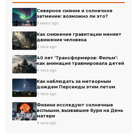
Северное сияние и солнечное
затмение: возможно ли это?
6 минут ago
Как снижение гравитации меняет
движения человека
3 часа ago
40 лет ‘Трансформеров: Фильм’:
как анимация травмировала детей
4 часа ago
Как наблюдать за метеорным
дождем Персеиды этим летом
4 часа ago
Физики исследуют солнечные
вспышки, вызвавшие бури на День
матери
4 часа ago