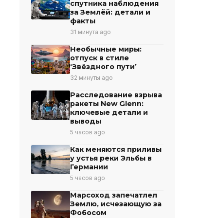
спутника наблюдения
за Землёй: детали и
факты
31 минута ago
Необычные миры:
отпуск в стиле
‘Звёздного пути’
32 минуты ago
Расследование взрыва
ракеты New Glenn:
ключевые детали и
выводы
5 часов ago
Как меняются приливы
у устья реки Эльбы в
Германии
5 часов ago
Марсоход запечатлел
Землю, исчезающую за
Фобосом