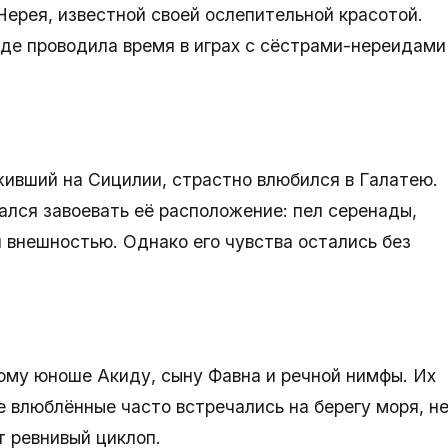
ерея, известной своей ослепительной красотой.
 где проводила время в играх с сёстрами-нереидами
живший на Сицилии, страстно влюбился в Галатею.
ался завоевать её расположение: пел серенады,
й внешностью. Однако его чувства остались без
му юноше Акиду, сыну Фавна и речной нимфы. Их
 влюблённые часто встречались на берегу моря, н
т ревнивый циклоп.