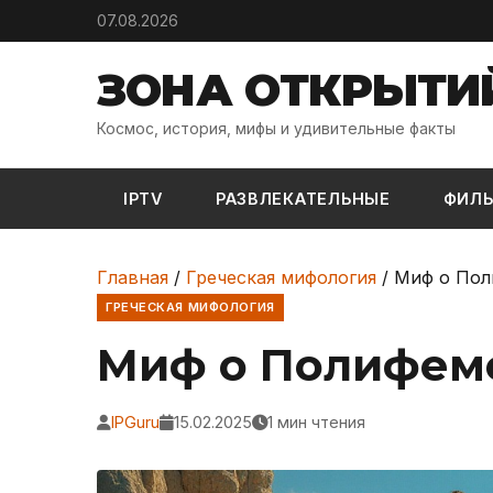
Skip to content
07.08.2026
ЗОНА ОТКРЫТИ
Космос, история, мифы и удивительные факты
IPTV
РАЗВЛЕКАТЕЛЬНЫЕ
ФИЛ
Главная
/
Греческая мифология
/
Миф о Пол
ГРЕЧЕСКАЯ МИФОЛОГИЯ
Миф о Полифеме
IPGuru
15.02.2025
1 мин чтения