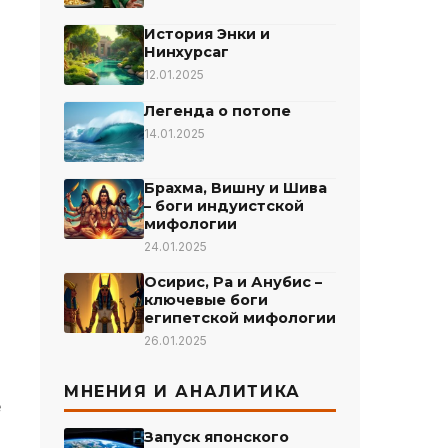
История Энки и
Нинхурсаг
12.01.2025
Легенда о потопе
14.01.2025
Брахма, Вишну и Шива
– боги индуистской
мифологии
24.01.2025
Осирис, Ра и Анубис –
ключевые боги
египетской мифологии
26.01.2025
МНЕНИЯ И АНАЛИТИКА
е
Запуск японского