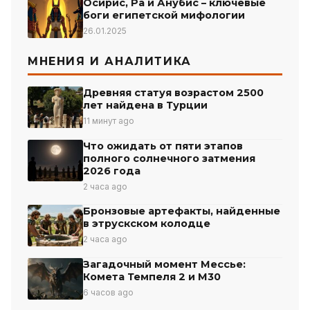
Осирис, Ра и Анубис – ключевые
боги египетской мифологии
26.01.2025
МНЕНИЯ И АНАЛИТИКА
Древняя статуя возрастом 2500
лет найдена в Турции
11 минут ago
Что ожидать от пяти этапов
полного солнечного затмения
2026 года
2 часа ago
Бронзовые артефакты, найденные
в этрускском колодце
2 часа ago
Загадочный момент Мессье:
Комета Темпеля 2 и М30
6 часов ago