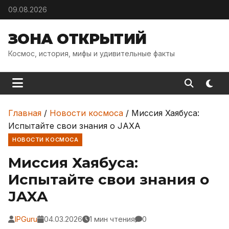
Skip to content
09.08.2026
ЗОНА ОТКРЫТИЙ
Космос, история, мифы и удивительные факты
Главная
/
Новости космоса
/
Миссия Хаябуса:
Испытайте свои знания о JAXA
НОВОСТИ КОСМОСА
Миссия Хаябуса:
Испытайте свои знания о
JAXA
IPGuru
04.03.2026
1 мин чтения
0