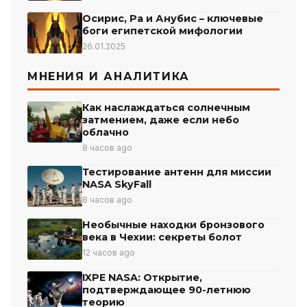
Осирис, Ра и Анубис – ключевые
боги египетской мифологии
26.01.2025
МНЕНИЯ И АНАЛИТИКА
Как наслаждаться солнечным
затмением, даже если небо
облачно
8 часов ago
Тестирование антенн для миссии
NASA SkyFall
8 часов ago
Необычные находки бронзового
века в Чехии: секреты болот
12 часов ago
IXPE NASA: Открытие,
подтверждающее 90-летнюю
теорию