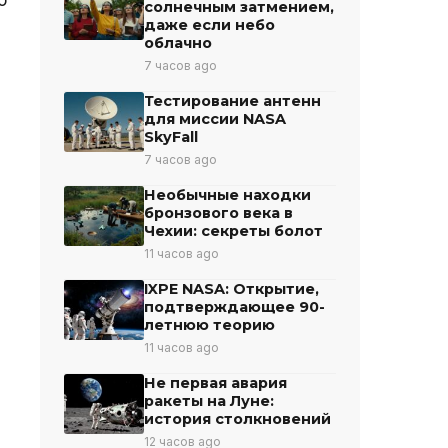
солнечным затмением,
даже если небо
облачно
7 часов ago
я
Тестирование антенн
для миссии NASA
SkyFall
7 часов ago
Необычные находки
бронзового века в
Чехии: секреты болот
11 часов ago
IXPE NASA: Открытие,
подтверждающее 90-
летнюю теорию
11 часов ago
Не первая авария
ракеты на Луне:
история столкновений
12 часов ago