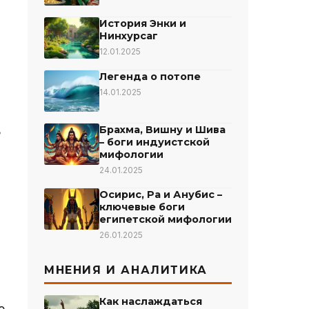
История Энки и
Нинхурсаг
12.01.2025
Легенда о потопе
14.01.2025
ь
Брахма, Вишну и Шива
– боги индуистской
мифологии
24.01.2025
Осирис, Ра и Анубис –
ключевые боги
египетской мифологии
26.01.2025
МНЕНИЯ И АНАЛИТИКА
Как наслаждаться
о