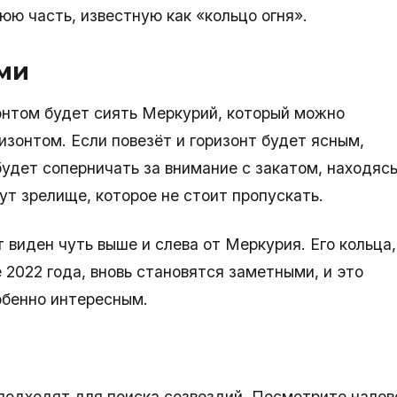
юю часть, известную как «кольцо огня».
ми
онтом будет сиять Меркурий, который можно
изонтом. Если повезёт и горизонт будет ясным,
удет соперничать за внимание с закатом, находяс
т зрелище, которое не стоит пропускать.
 виден чуть выше и слева от Меркурия. Его кольца,
 2022 года, вновь становятся заметными, и это
обенно интересным.
а
 подходят для поиска созвездий. Посмотрите налев