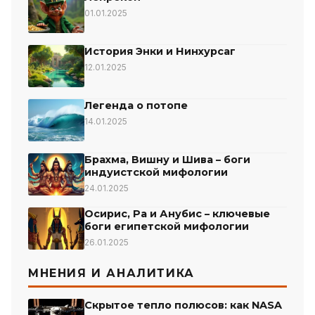
01.01.2025
История Энки и Нинхурсаг
12.01.2025
Легенда о потопе
14.01.2025
Брахма, Вишну и Шива – боги
индуистской мифологии
24.01.2025
Осирис, Ра и Анубис – ключевые
боги египетской мифологии
26.01.2025
МНЕНИЯ И АНАЛИТИКА
Скрытое тепло полюсов: как NASA