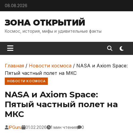
Skip to content
08.08.2026
ЗОНА ОТКРЫТИЙ
Космос, история, мифы и удивительные факты
Главная
/
Новости космоса
/
NASA и Axiom Space:
Пятый частный полет на МКС
НОВОСТИ КОСМОСА
NASA и Axiom Space:
Пятый частный полет на
МКС
IPGuru
01.02.2026
1 мин чтения
0