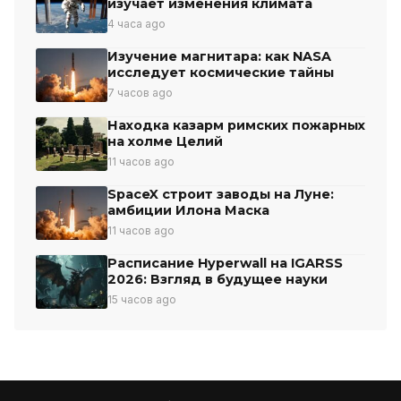
изучает изменения климата
4 часа ago
Изучение магнитара: как NASA
исследует космические тайны
7 часов ago
Находка казарм римских пожарных
на холме Целий
11 часов ago
SpaceX строит заводы на Луне:
амбиции Илона Маска
11 часов ago
Расписание Hyperwall на IGARSS
2026: Взгляд в будущее науки
15 часов ago