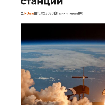
станции
IPGuru
15.02.2026
1 мин чтения
0