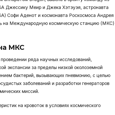
SA Джессику Меир и Джека Хэтэуэя, астронавта
ESA) Софи Аденот и космонавта Роскосмоса Андрея
сь на Международную космическую станцию (МКС)
на МКС
 проведении ряда научных исследований,
кой экспансии за пределы низкой околоземной
ением бактерий, вызывающих пневмонию, с целью
судистых заболеваний и разработки генераторов
мических миссий.
ристик на кровоток в условиях космического