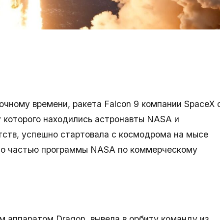
сточному времени, ракета Falcon 9 компании SpaceX 
у которого находились астронавты NASA и
ств, успешно стартовала с космодрома на мысе
ало частью программы NASA по коммерческому
м аппаратом Dragon, вывела в орбиту команду из