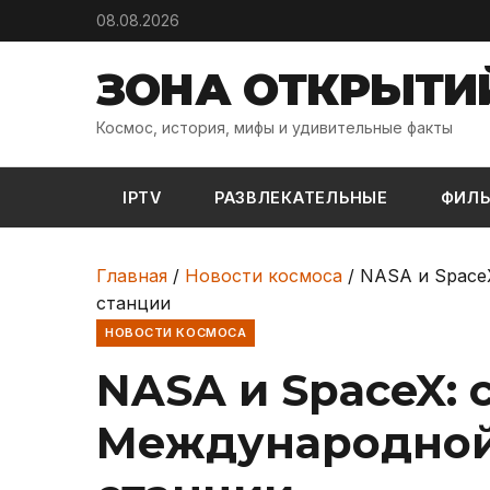
Skip to content
08.08.2026
ЗОНА ОТКРЫТИ
Космос, история, мифы и удивительные факты
IPTV
РАЗВЛЕКАТЕЛЬНЫЕ
ФИЛ
Главная
/
Новости космоса
/
NASA и Space
станции
НОВОСТИ КОСМОСА
NASA и SpaceX: с
Международной