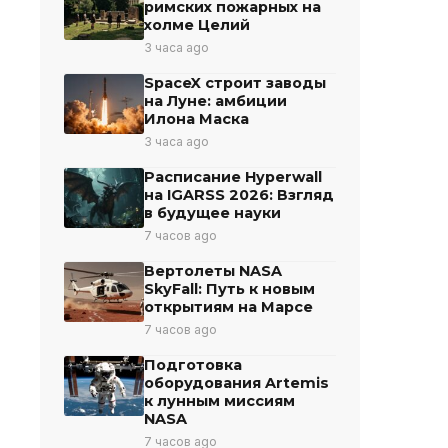
римских пожарных на
холме Целий
3 часа ago
SpaceX строит заводы
на Луне: амбиции
Илона Маска
3 часа ago
Расписание Hyperwall
на IGARSS 2026: Взгляд
в будущее науки
7 часов ago
Вертолеты NASA
SkyFall: Путь к новым
открытиям на Марсе
7 часов ago
Подготовка
оборудования Artemis
к лунным миссиям
NASA
7 часов ago