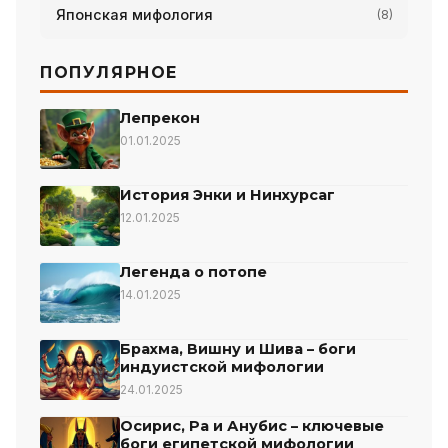
Японская мифология
(8)
ПОПУЛЯРНОЕ
Лепрекон
01.01.2025
История Энки и Нинхурсаг
12.01.2025
Легенда о потопе
14.01.2025
Брахма, Вишну и Шива – боги
индуистской мифологии
24.01.2025
Осирис, Ра и Анубис – ключевые
боги египетской мифологии