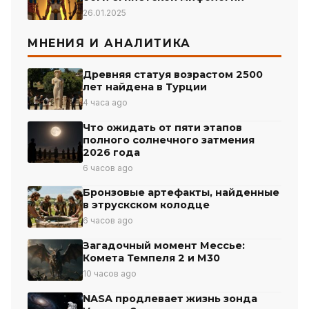
26.01.2025
МНЕНИЯ И АНАЛИТИКА
Древняя статуя возрастом 2500
лет найдена в Турции
4 часа ago
Что ожидать от пяти этапов
полного солнечного затмения
2026 года
6 часов ago
Бронзовые артефакты, найденные
в этрускском колодце
6 часов ago
Загадочный момент Мессье:
Комета Темпеля 2 и М30
10 часов ago
NASA продлевает жизнь зонда