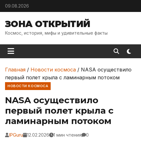
Skip to content
09.08.2026
ЗОНА ОТКРЫТИЙ
Космос, история, мифы и удивительные факты
Главная
/
Новости космоса
/
NASA осуществило
первый полет крыла с ламинарным потоком
НОВОСТИ КОСМОСА
NASA осуществило
первый полет крыла с
ламинарным потоком
IPGuru
12.02.2026
1 мин чтения
0