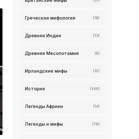
Британские Мифы
(31)
Греческая мифология
(18)
Древняя Индия
(13)
Древняя Месопотамия
(6)
Ирландские мифы
(10)
История
(346)
Легенды Африки
(14)
Легенды и мифы
(76)