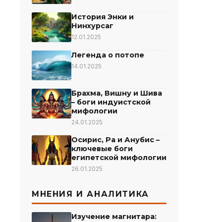
История Энки и
Нинхурсаг
12.01.2025
Легенда о потопе
14.01.2025
Брахма, Вишну и Шива
– боги индуистской
мифологии
24.01.2025
Осирис, Ра и Анубис –
ключевые боги
египетской мифологии
26.01.2025
МНЕНИЯ И АНАЛИТИКА
Изучение магнитара: