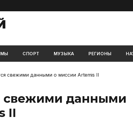
Й
ЬМЫ
СПОРТ
МУЗЫКА
РЕГИОНЫ
НА
я свежими данными о миссии Artemis II
я свежими данными
 II