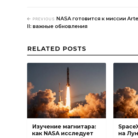
NASA готовится к миссии Art
PREVIOUS
II: важные обновления
RELATED POSTS
Изучение магнитара:
Space
как NASA исследует
на Лу