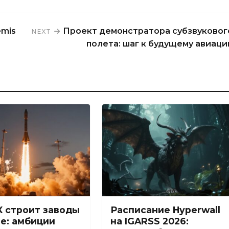
emis
Проект демонстратора субзвуковог
NEXT
полета: шаг к будущему авиаци
X строит заводы
Расписание Hyperwall
не: амбиции
на IGARSS 2026: