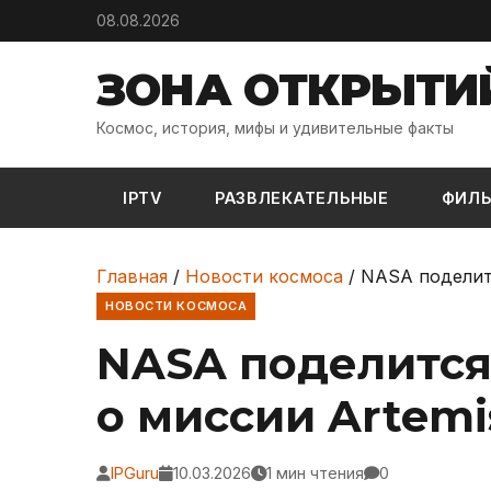
Skip to content
08.08.2026
ЗОНА ОТКРЫТИ
Космос, история, мифы и удивительные факты
IPTV
РАЗВЛЕКАТЕЛЬНЫЕ
ФИЛ
Главная
/
Новости космоса
/
NASA поделитс
НОВОСТИ КОСМОСА
NASA поделитс
о миссии Artemis
IPGuru
10.03.2026
1 мин чтения
0