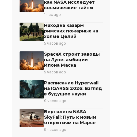
как NASA исследует
космические тайны
1 час ago
Находка казарм
римских пожарных на
холме Целий
5 часов ago
SpaceX строит заводы
на Луне: амбиции
Илона Маска
5 часов ago
Расписание Hyperwall
на IGARSS 2026: Взгляд
я
в будущее науки
9 часов ago
Вертолеты NASA
SkyFall: Путь к новым
открытиям на Марсе
9 часов ago