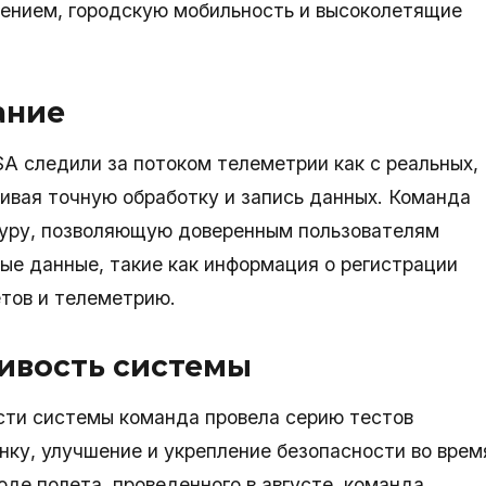
ением, городскую мобильность и высоколетящие
ание
A следили за потоком телеметрии как с реальных,
чивая точную обработку и запись данных. Команда
туру, позволяющую доверенным пользователям
ые данные, такие как информация о регистрации
етов и телеметрию.
чивость системы
ости системы команда провела серию тестов
нку, улучшение и укрепление безопасности во врем
оде полета, проведенного в августе, команда