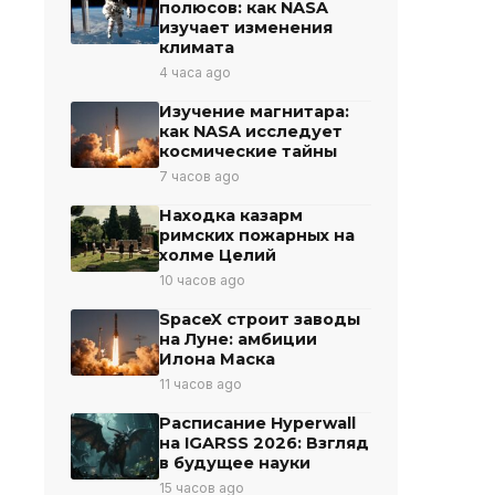
полюсов: как NASA
изучает изменения
климата
4 часа ago
Изучение магнитара:
как NASA исследует
космические тайны
7 часов ago
Находка казарм
римских пожарных на
холме Целий
10 часов ago
SpaceX строит заводы
на Луне: амбиции
Илона Маска
11 часов ago
Расписание Hyperwall
на IGARSS 2026: Взгляд
в будущее науки
15 часов ago