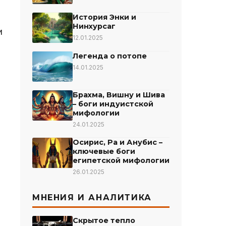
История Энки и
Нинхурсаг
и
12.01.2025
Легенда о потопе
14.01.2025
Брахма, Вишну и Шива
– боги индуистской
мифологии
24.01.2025
Осирис, Ра и Анубис –
ключевые боги
египетской мифологии
26.01.2025
МНЕНИЯ И АНАЛИТИКА
Скрытое тепло