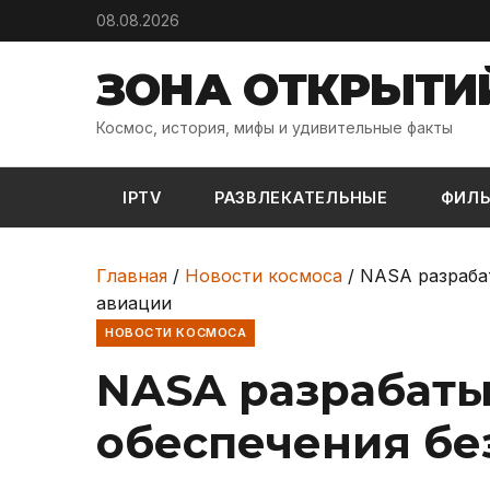
Skip to content
08.08.2026
ЗОНА ОТКРЫТИ
Космос, история, мифы и удивительные факты
IPTV
РАЗВЛЕКАТЕЛЬНЫЕ
ФИЛ
Главная
/
Новости космоса
/
NASA разрабат
авиации
НОВОСТИ КОСМОСА
NASA разрабаты
обеспечения бе