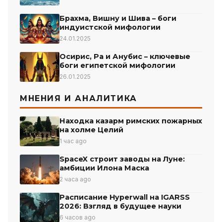
Брахма, Вишну и Шива – боги
индуистской мифологии
24.01.2025
Осирис, Ра и Анубис – ключевые
боги египетской мифологии
26.01.2025
МНЕНИЯ И АНАЛИТИКА
Находка казарм римских пожарных
на холме Целий
1 час ago
SpaceX строит заводы на Луне:
амбиции Илона Маска
2 часа ago
Расписание Hyperwall на IGARSS
2026: Взгляд в будущее науки
6 часов ago