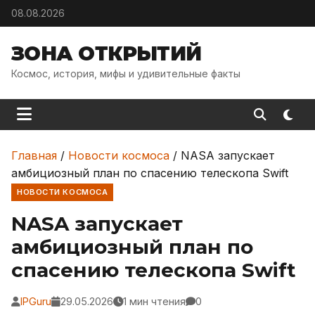
Skip to content
08.08.2026
ЗОНА ОТКРЫТИЙ
Космос, история, мифы и удивительные факты
Главная
/
Новости космоса
/
NASA запускает
амбициозный план по спасению телескопа Swift
НОВОСТИ КОСМОСА
NASA запускает
амбициозный план по
спасению телескопа Swift
IPGuru
29.05.2026
1 мин чтения
0