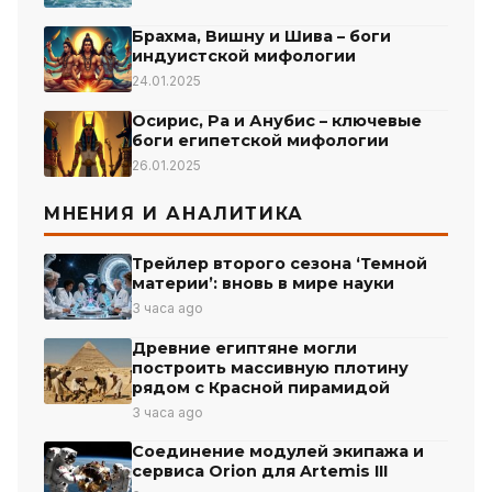
Брахма, Вишну и Шива – боги
индуистской мифологии
24.01.2025
Осирис, Ра и Анубис – ключевые
боги египетской мифологии
26.01.2025
МНЕНИЯ И АНАЛИТИКА
Трейлер второго сезона ‘Темной
материи’: вновь в мире науки
3 часа ago
Древние египтяне могли
построить массивную плотину
рядом с Красной пирамидой
3 часа ago
Соединение модулей экипажа и
сервиса Orion для Artemis III