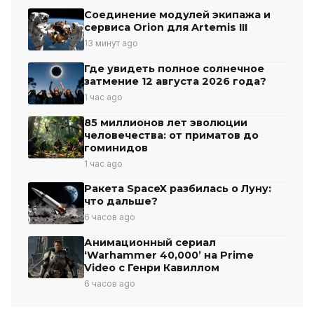
Соединение модулей экипажа и
сервиса Orion для Artemis III
13 минут ago
Где увидеть полное солнечное
затмение 12 августа 2026 года?
1 час ago
85 миллионов лет эволюции
человечества: от приматов до
гоминидов
1 час ago
Ракета SpaceX разбилась о Луну:
что дальше?
6 часов ago
Анимационный сериал
‘Warhammer 40,000’ на Prime
Video с Генри Кавиллом
6 часов ago