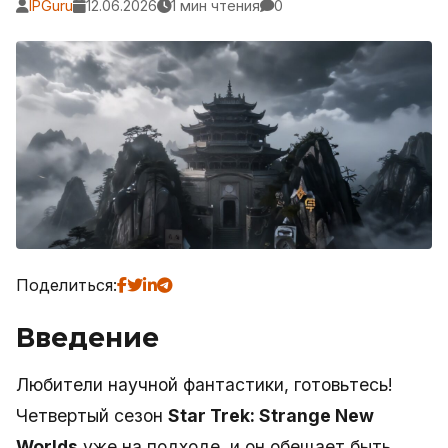
IPGuru
12.06.2026
1 мин чтения
0
Поделиться:
Введение
Любители научной фантастики, готовьтесь!
Четвертый сезон
Star Trek: Strange New
Worlds
уже на подходе, и он обещает быть