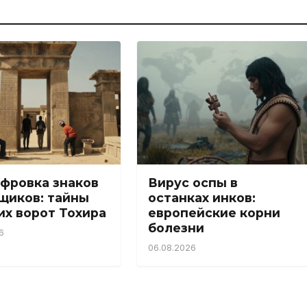
фровка знаков
Вирус оспы в
щиков: тайны
останках инков:
их ворот Тохира
европейские корни
болезни
6
06.08.2026