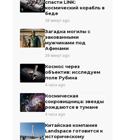
спасти LINK:
космический корабль в
беде
28 минут ago
Загадка могилы с
закованными
мужчинами под
Афинами
28 минут ago
Космос через
объектив: исследуем
поле Рубина
4 часа ago
Космическая
сокровищница: звезды
рождаются в тумане
4 часа ago
Китайская компания
Landspace готовится к
историческому