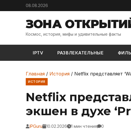
Skip to content
08.08.2026
ЗОНА ОТКРЫТИ
Космос, история, мифы и удивительные факты
IPTV
РАЗВЛЕКАТЕЛЬНЫЕ
ФИЛ
Главная
/
История
/
Netflix представляет ‘W
ИСТОРИЯ
Netflix представ
экшен в духе ‘Pr
IPGuru
10.02.2026
1 мин чтения
0