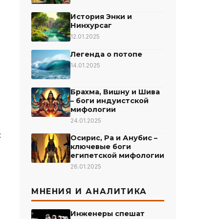
История Энки и
Нинхурсаг
12.01.2025
Легенда о потопе
14.01.2025
Брахма, Вишну и Шива
– боги индуистской
мифологии
24.01.2025
:
Осирис, Ра и Анубис –
ключевые боги
египетской мифологии
26.01.2025
МНЕНИЯ И АНАЛИТИКА
Инженеры спешат