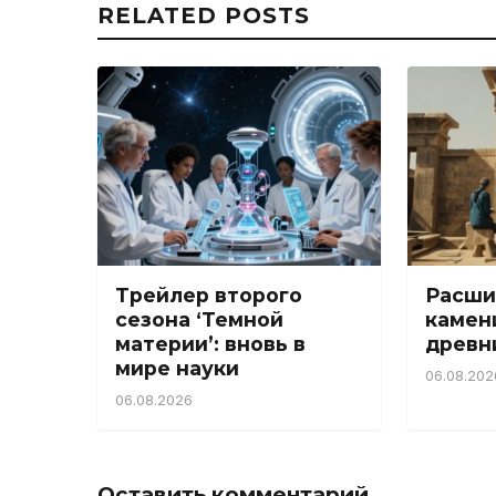
RELATED POSTS
Трейлер второго
Расши
сезона ‘Темной
камен
материи’: вновь в
древн
мире науки
06.08.202
06.08.2026
Оставить комментарий