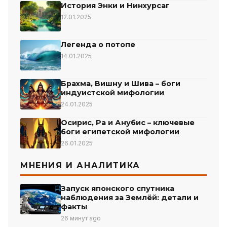
История Энки и Нинхурсаг
12.01.2025
Легенда о потопе
14.01.2025
Брахма, Вишну и Шива – боги
индуистской мифологии
24.01.2025
Осирис, Ра и Анубис – ключевые
боги египетской мифологии
26.01.2025
МНЕНИЯ И АНАЛИТИКА
Запуск японского спутника
наблюдения за Землёй: детали и
факты
26 минут ago