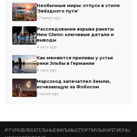
Необычные миры: отпуск в стиле
‘Звёздного пути’
27 минут ago
Расследование взрыва ракеты
New Glenn: ключевые детали и
выводы
4 часа ago
Как меняются приливы у устья
реки Эльбы в Германии
4 часа ago
Марсоход запечатлел Землю,
исчезающую за Фобосом
5 часов ago
IPTV
РАЗВЛЕКАТЕЛЬНЫЕ
ФИЛЬМЫ
СПОРТ
МУЗЫКА
РЕГИОНЫ