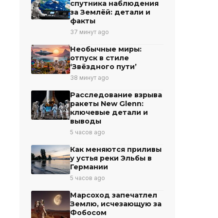
спутника наблюдения
за Землёй: детали и
факты
37 минут ago
Необычные миры:
отпуск в стиле
‘Звёздного пути’
38 минут ago
Расследование взрыва
ракеты New Glenn:
ключевые детали и
выводы
5 часов ago
Как меняются приливы
у устья реки Эльбы в
Германии
5 часов ago
Марсоход запечатлел
Землю, исчезающую за
Фобосом