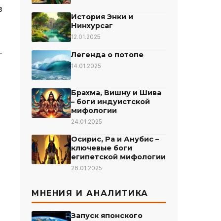
в
История Энки и
Нинхурсаг
12.01.2025
.
Легенда о потопе
14.01.2025
Брахма, Вишну и Шива
– боги индуистской
мифологии
24.01.2025
Осирис, Ра и Анубис –
ключевые боги
египетской мифологии
26.01.2025
МНЕНИЯ И АНАЛИТИКА
Запуск японского