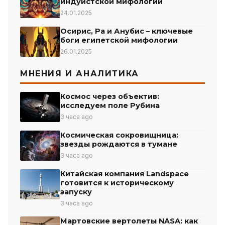
индуистской мифологии
24.01.2025
Осирис, Ра и Анубис – ключевые
боги египетской мифологии
26.01.2025
МНЕНИЯ И АНАЛИТИКА
Космос через объектив:
исследуем поле Рубина
3 часа ago
Космическая сокровищница:
звезды рождаются в тумане
3 часа ago
Китайская компания Landspace
готовится к историческому
запуску
3 часа ago
Мартовские вертолеты NASA: как