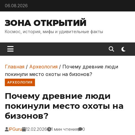
Skip to content
06.08.2026
ЗОНА ОТКРЫТИЙ
Космос, история, мифы и удивительные факты
Главная
/
Археология
/
Почему древние люди
покинули место охоты на бизонов?
АРХЕОЛОГИЯ
Почему древние люди
покинули место охоты на
бизонов?
IPGuru
12.02.2026
1 мин чтения
0