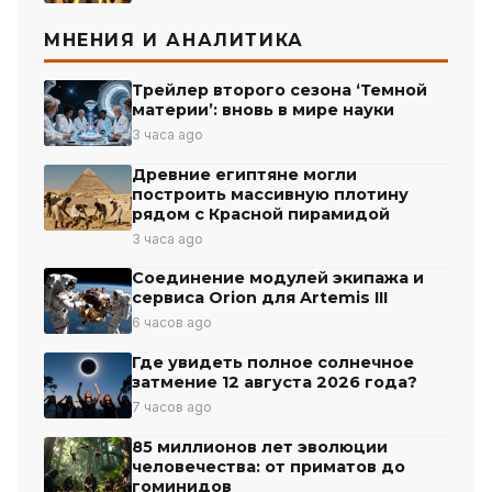
МНЕНИЯ И АНАЛИТИКА
Трейлер второго сезона ‘Темной
материи’: вновь в мире науки
3 часа ago
Древние египтяне могли
построить массивную плотину
рядом с Красной пирамидой
3 часа ago
Соединение модулей экипажа и
сервиса Orion для Artemis III
6 часов ago
Где увидеть полное солнечное
затмение 12 августа 2026 года?
7 часов ago
85 миллионов лет эволюции
человечества: от приматов до
гоминидов